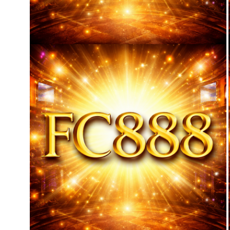
Open
media
4
in
modal