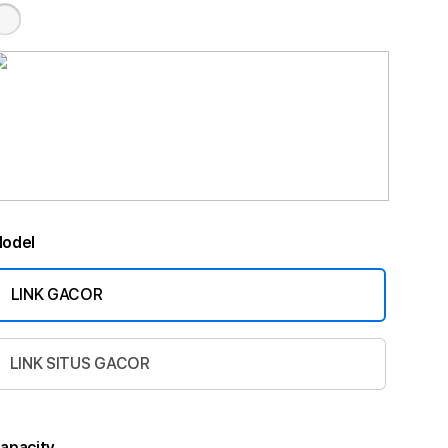
odel
LINK GACOR
LINK SITUS GACOR
apacity