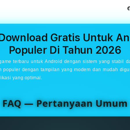
in
modal
 Download Gratis Untuk An
Populer Di Tahun 2026
game terbaru untuk Android dengan sistem yang stabil dan
n populer dengan tampilan yang modern dan mudah digun
kasi yang optimal.
FAQ — Pertanyaan Umum