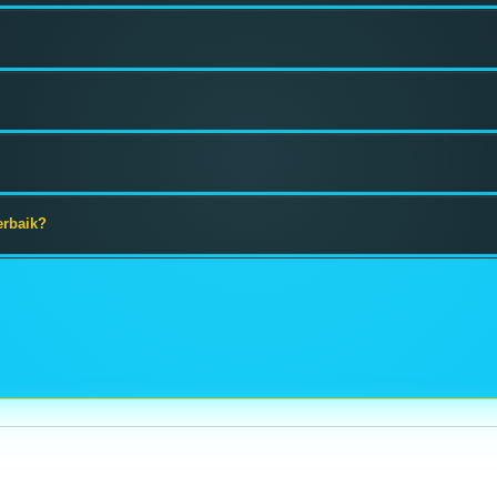
enal sebagai link APK hari ini dan populer di kalanga
k serta menawarkan berbagai permainan slot dengan p
enggunakan QRIS. Metode ini memudahkan pemain mel
melalui aplikasi e-wallet atau mobile banking yang me
 persentase pengembalian teoretis kepada pemain. A
hasil permainan tetap bersifat acak dan bergantung p
ackpot (JP) nyata saat bermain di FC888. Namun, p
erbaik?
aktor keberuntungan dan sistem RNG (Random Number G
ot online 2026 terbaik karena kombinasi kemudahan tr
bang di kalangan pemain slot Indonesia.