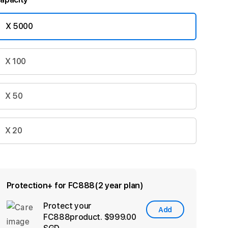
X 5000
X 100
X 50
X 20
Protection+ for FC888(2 year plan)
Protect your
Add
Add
FC888product.
$999.00
Apple