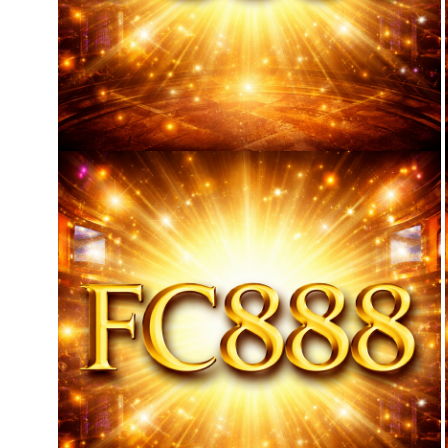
Open
media
2
in
modal