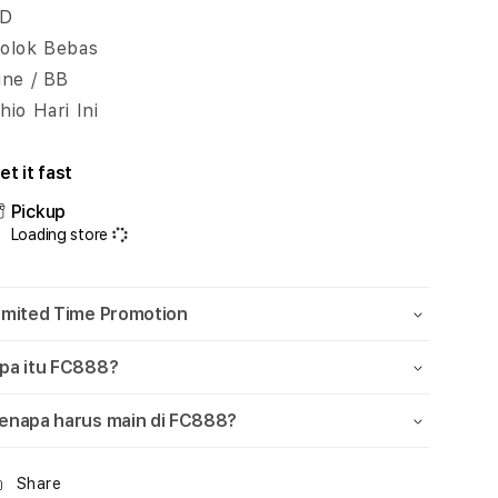
Di
Di
4D
Tahun
Tahun
olok Bebas
2026
2026
ine / BB
hio Hari Ini
et it fast
Pickup
Loading store
imited Time Promotion
pa itu FC888?
enapa harus main di FC888?
Share