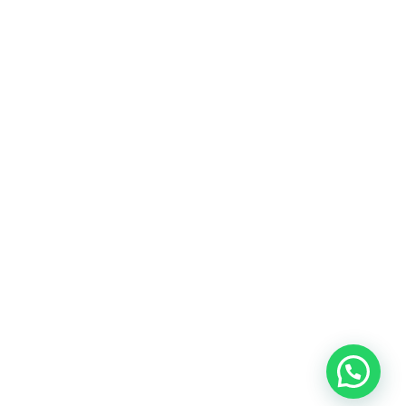
 win composición W026
Cuna convertible F-312
RESUPUESTO
AÑADE AL PRESUPUESTO
R WHATSAPP
+INFO POR WHATSAPP