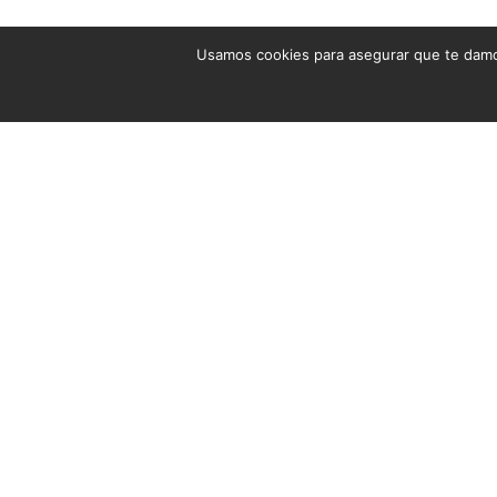
Usamos cookies para asegurar que te damos
Cuna convertible F-313
Cuna convertible F-314
AÑADE AL PRESUPUESTO
AÑADE AL PRESUPUE
+INFO POR WHATSAPP
+INFO POR WHAT