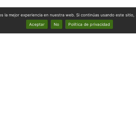
 la mejor experiencia en nuestra web. Si continúas usando este sitio,
Aceptar
No
Política de privacidad
Cuna convertible F-315
Cuna converti
STO
AÑADE AL PRESUPUESTO
AÑADE AL P
SAPP
+INFO POR WHATSAPP
+INFO PO