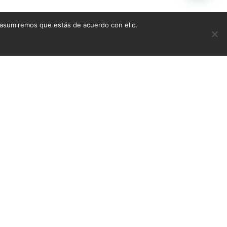
 asumiremos que estás de acuerdo con ello.
F-001
ble F-316
AÑADE AL PRESUPUESTO
RESUPUESTO
+INFO POR WHATSAPP
R WHATSAPP