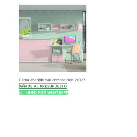
Cama abatible win composición W023
Cama abatible win com
AÑADE AL PRESUPUESTO
AÑADE AL PRESUPUE
+INFO POR WHATSAPP
+INFO POR WHAT