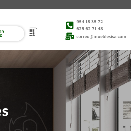
954 18 35 72
625 62 71 48
VER
0
TO
correo@mueblesisa.com
es