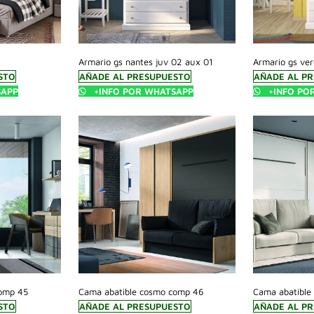
Armario gs nantes juv 02 aux 01
Armario gs ve
STO
AÑADE AL PRESUPUESTO
AÑADE AL P
SAPP
+INFO POR WHATSAPP
+INFO PO
comp 45
Cama abatible cosmo comp 46
Cama abatible
STO
AÑADE AL PRESUPUESTO
AÑADE AL P