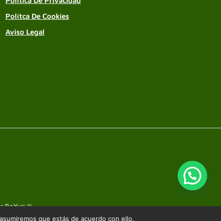
Política De Privacidad
Polítca De Cookies
Aviso Legal
or
BeYuri ®
.
 asumiremos que estás de acuerdo con ello.