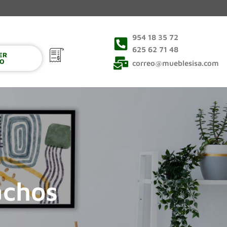
954 18 35 72
625 62 71 48
VER
0
TO
correo@mueblesisa.com
achos