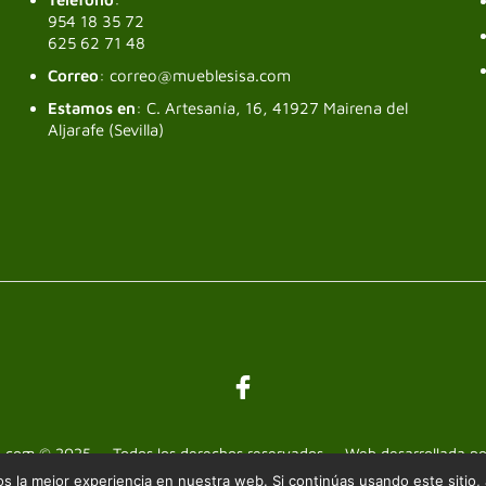
954 18 35 72
625 62 71 48
Correo
: correo@mueblesisa.com
Estamos en
: C. Artesanía, 16, 41927 Mairena del
Aljarafe (Sevilla)
a.com © 2025 — Todos los derechos reservados — Web desarrollada p
 la mejor experiencia en nuestra web. Si continúas usando este sitio,