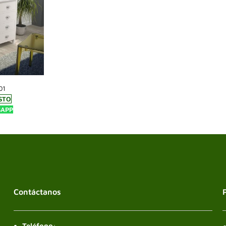
01
STO
SAPP
Contáctanos
Teléfono
: