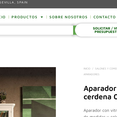
SEVILLA, SPAIN
CIO
PRODUCTOS
SOBRE NOSOTROS
CONTACTO
SOLICITAR / 
BUSCAR
PRESUPUES
INICIO
/
SALONES Y COM
APARADORES
Aparador
cerdena 
Aparador con vit
de medidas y col