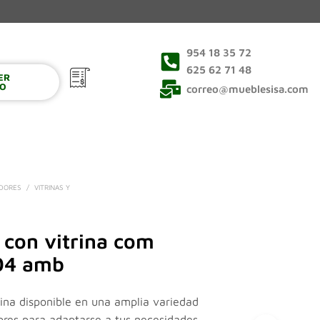
954 18 35 72
625 62 71 48
VER
0
TO
correo@mueblesisa.com
EDORES
/
VITRINAS Y
 con vitrina com
04 amb
rina disponible en una amplia variedad
ores para adaptarse a tus necesidades.