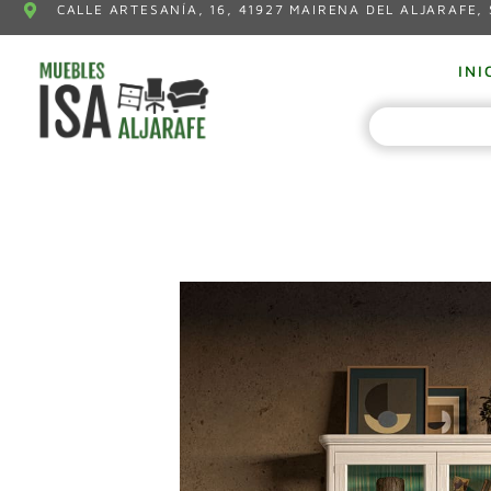
CALLE ARTESANÍA, 16, 41927 MAIRENA DEL ALJARAFE, 
INI