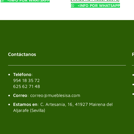
+INFO POR WHATSAPP
Contáctanos
Teléfono
:
954 18 35 72
625 62 71 48
Correo
: correo@mueblesisa.com
Estamos en
: C. Artesanía, 16, 41927 Mairena del
Aljarafe (Sevilla)