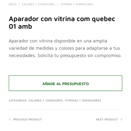
INICIO
/
SALONES Y COMEDORES
/
VITRINAS Y APARADORES
Aparador con vitrina com quebec
01 amb
Aparador con vitrina disponible en una amplia
variedad de medidas y colores para adaptarse a tus
necesidades. Solicita tu presupuesto sin compromiso.
AÑADE AL PRESUPUESTO
CATEGORÍAS:
SALONES Y COMEDORES
,
VITRINAS Y APARADORES
PREVIOUS PRODUCT
NEXT PRODUCT