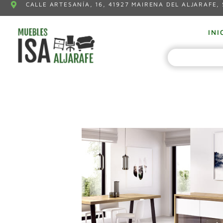
CALLE ARTESANÍA, 16, 41927 MAIRENA DEL ALJARAFE, 
INI