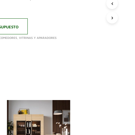
SUPUESTO
 COMEDORES
,
VITRINAS Y APARADORES