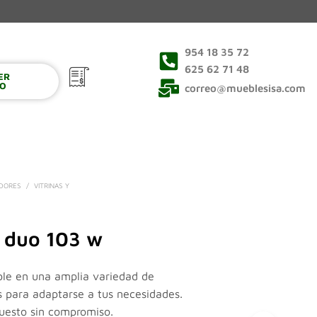
954 18 35 72
625 62 71 48
VER
0
TO
correo@mueblesisa.com
EDORES
/
VITRINAS Y
 duo 103 w
ble en una amplia variedad de
s para adaptarse a tus necesidades.
puesto sin compromiso.