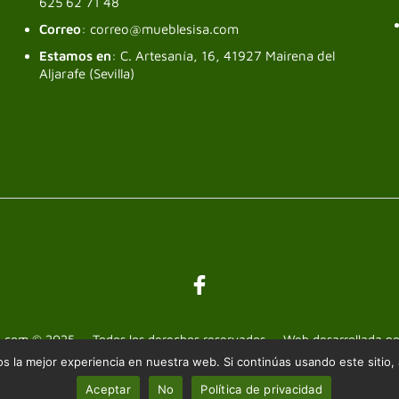
625 62 71 48
Correo
: correo@mueblesisa.com
Estamos en
: C. Artesanía, 16, 41927 Mairena del
Aljarafe (Sevilla)
a.com © 2025 — Todos los derechos reservados — Web desarrollada p
 la mejor experiencia en nuestra web. Si continúas usando este sitio,
Aceptar
No
Política de privacidad