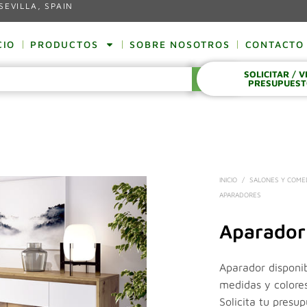
SEVILLA, SPAIN
CIO
PRODUCTOS
SOBRE NOSOTROS
CONTACTO
SOLICITAR / 
BUSCAR
PRESUPUES
INICIO
/
SALONES Y COM
APARADORES
Aparador
Aparador disponi
medidas y colore
Solicita tu presu