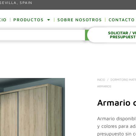
SEVILLA, SPAIN
CIO
PRODUCTOS
SOBRE NOSOTROS
CONTACTO
SOLICITAR / 
BUSCAR
PRESUPUES
INICIO
/
DORMITORIO MAT
ARMARIOS
Armario 
Armario disponib
y colores para ad
presupuesto sin 