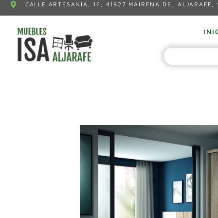
CALLE ARTESANÍA, 16, 41927 MAIRENA DEL ALJARAFE, 
INI