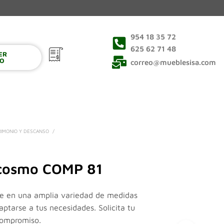
954 18 35 72
625 62 71 48
VER
0
TO
correo@mueblesisa.com
RIMONIO Y DESCANSO
/
cosmo COMP 81
le en una amplia variedad de medidas
aptarse a tus necesidades. Solicita tu
compromiso.