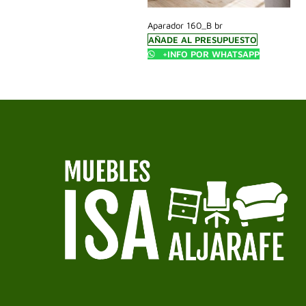
Aparador 160_B br
AÑADE AL PRESUPUESTO
+INFO POR WHATSAPP