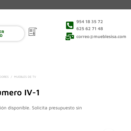
954 18 35 72
625 62 71 48
VER
0
TO
correo@mueblesisa.com
EDORES
/
MUEBLES DE TV
mero IV-1
ión disponible. Solicita presupuesto sin