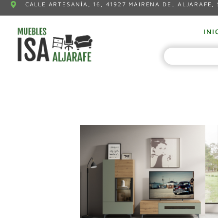
CALLE ARTESANÍA, 16, 41927 MAIRENA DEL ALJARAFE, 
INI