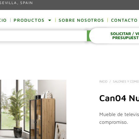
SEVILLA, SPAIN
CIO
PRODUCTOS
SOBRE NOSOTROS
CONTACTO
SOLICITAR / 
BUSCAR
PRESUPUES
INICIO
/
SALONES Y COM
Can04 Nu
Mueble de televis
compromiso.