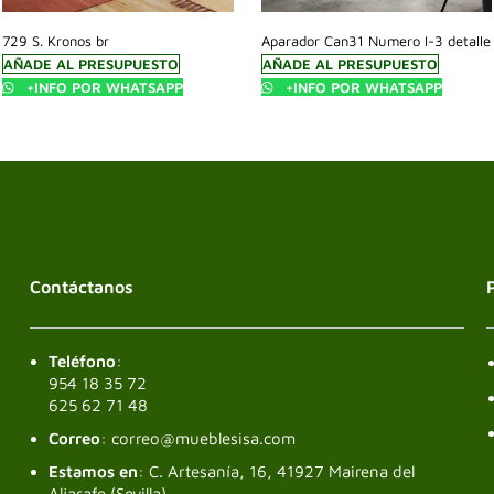
729 S. Kronos br
Aparador Can31 Numero I-3 detalle
AÑADE AL PRESUPUESTO
AÑADE AL PRESUPUESTO
+INFO POR WHATSAPP
+INFO POR WHATSAPP
Contáctanos
Teléfono
:
954 18 35 72
625 62 71 48
Correo
: correo@mueblesisa.com
Estamos en
: C. Artesanía, 16, 41927 Mairena del
Aljarafe (Sevilla)