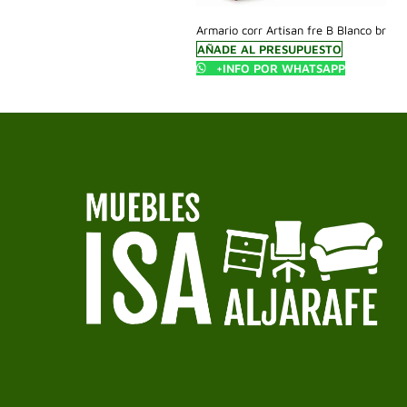
Armario corr Artisan fre B Blanco br
AÑADE AL PRESUPUESTO
+INFO POR WHATSAPP