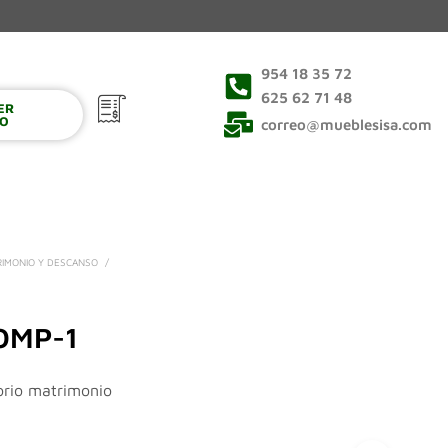
954 18 35 72
625 62 71 48
VER
0
TO
correo@mueblesisa.com
RIMONIO Y DESCANSO
/
OMP-1
orio matrimonio