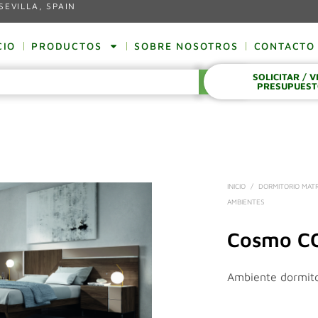
SEVILLA, SPAIN
CIO
PRODUCTOS
SOBRE NOSOTROS
CONTACTO
SOLICITAR / 
BUSCAR
PRESUPUES
INICIO
/
DORMITORIO MAT
AMBIENTES
Cosmo C
Ambiente dormit