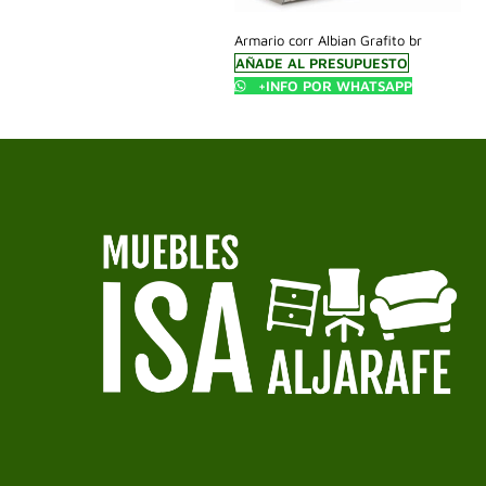
Armario corr Albian Grafito br
AÑADE AL PRESUPUESTO
+INFO POR WHATSAPP