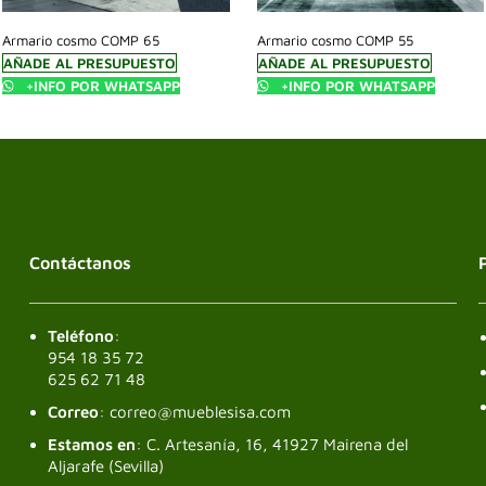
Armario cosmo COMP 65
Armario cosmo COMP 55
AÑADE AL PRESUPUESTO
AÑADE AL PRESUPUESTO
+INFO POR WHATSAPP
+INFO POR WHATSAPP
Contáctanos
Teléfono
:
954 18 35 72
625 62 71 48
Correo
: correo@mueblesisa.com
Estamos en
: C. Artesanía, 16, 41927 Mairena del
Aljarafe (Sevilla)