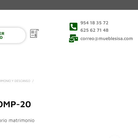
954 18 35 72
625 62 71 48
VER
0
TO
correo@mueblesisa.com
RIMONIO Y DESCANSO
/
OMP-20
orio matrimonio