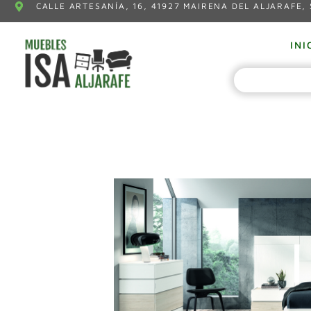
CALLE ARTESANÍA, 16, 41927 MAIRENA DEL ALJARAFE, 
INI