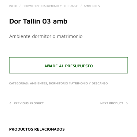
INICIO
/
DORMITORIO MATRIMONIO Y DESCANSO
/
AMBIENTES
Dor Tallin 03 amb
Ambiente dormitorio matrimonio
AÑADE AL PRESUPUESTO
CATEGORÍAS:
AMBIENTES
,
DORMITORIO MATRIMONIO Y DESCANSO
PREVIOUS PRODUCT
NEXT PRODUCT
PRODUCTOS RELACIONADOS