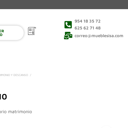
954 18 35 72
625 62 71 48
VER
0
TO
correo@mueblesisa.com
RIMONIO Y DESCANSO
/
10
orio matrimonio