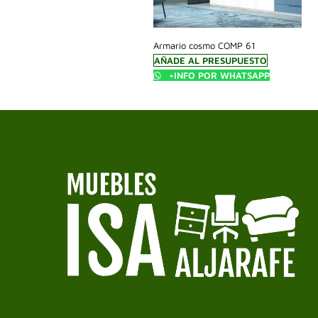
Armario cosmo COMP 61
AÑADE AL PRESUPUESTO
+INFO POR WHATSAPP