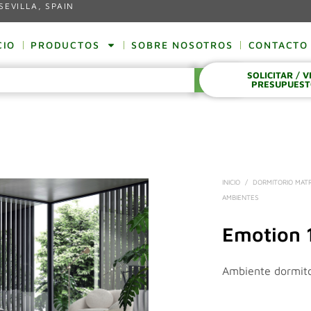
SEVILLA, SPAIN
CIO
PRODUCTOS
SOBRE NOSOTROS
CONTACTO
SOLICITAR / 
BUSCAR
PRESUPUES
INICIO
/
DORMITORIO MAT
AMBIENTES
Emotion 
Ambiente dormit