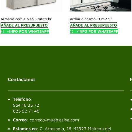
Armario corr Albian Grafito br
Armario cosmo COMP 53
AÑADE AL PRESUPUESTO
AÑADE AL PRESUPUESTO
+INFO POR WHATSAPP
+INFO POR WHATSAPP
Contáctanos
Teléfono
:
954 18 35 72
625 62 71 48
Correo
: correo@mueblesisa.com
Estamos en
: C. Artesanía, 16, 41927 Mairena del