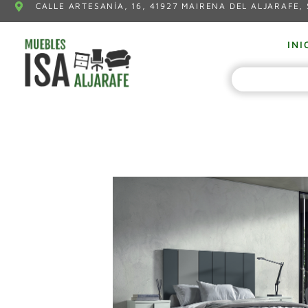
CALLE ARTESANÍA, 16, 41927 MAIRENA DEL ALJARAFE, 
INI