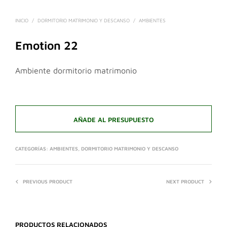
INICIO
/
DORMITORIO MATRIMONIO Y DESCANSO
/
AMBIENTES
Emotion 22
Ambiente dormitorio matrimonio
AÑADE AL PRESUPUESTO
CATEGORÍAS:
AMBIENTES
,
DORMITORIO MATRIMONIO Y DESCANSO
PREVIOUS PRODUCT
NEXT PRODUCT
PRODUCTOS RELACIONADOS