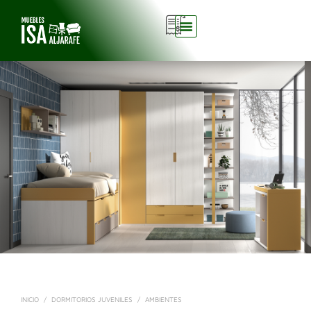
0
INICIO
/
DORMITORIOS JUVENILES
/
AMBIENTES