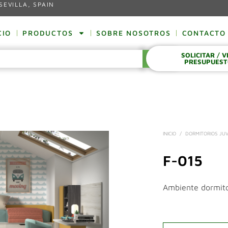
SEVILLA, SPAIN
CIO
PRODUCTOS
SOBRE NOSOTROS
CONTACTO
SOLICITAR / 
BUSCAR
PRESUPUES
INICIO
/
DORMITORIOS JUV
F-015
Ambiente dormito