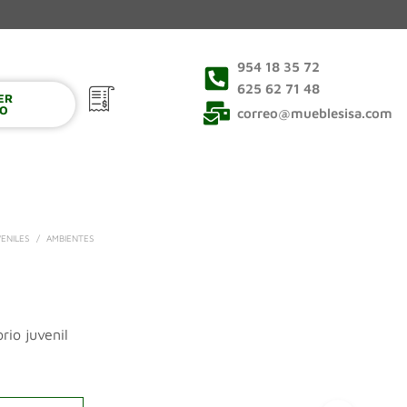
954 18 35 72
625 62 71 48
VER
0
TO
correo@mueblesisa.com
ENILES
/
AMBIENTES
rio juvenil