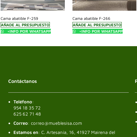
Cama abatible F-259
Cama abatible F-266
AÑADE AL PRESUPUESTO
AÑADE AL PRESUPUESTO
+INFO POR WHATSAPP
+INFO POR WHATSAPP
Contáctanos
Teléfono
:
954 18 35 72
625 62 71 48
Correo
: correo@mueblesisa.com
Estamos en
: C. Artesanía, 16, 41927 Mairena del