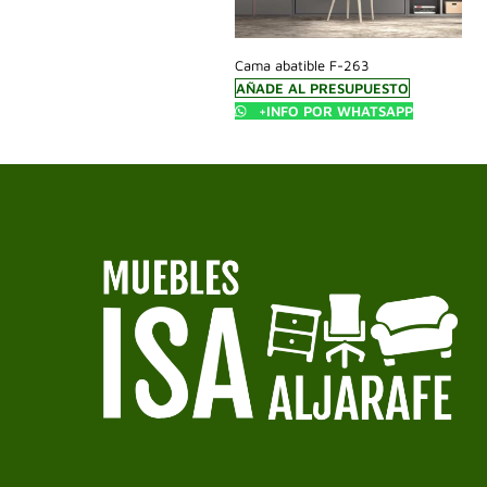
Cama abatible F-263
AÑADE AL PRESUPUESTO
+INFO POR WHATSAPP