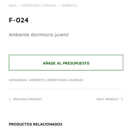
INICIO
/
DORMITORIOS JUVENILES
/
AMBIENTES
F-024
Ambiente dormitorio juvenil
AÑADE AL PRESUPUESTO
CATEGORÍAS:
AMBIENTES
,
DORMITORIOS JUVENILES
PREVIOUS PRODUCT
NEXT PRODUCT
PRODUCTOS RELACIONADOS