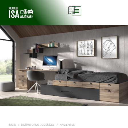
0
INICIO
/
DORMITORIOS JUVENILES
/
AMBIENTES