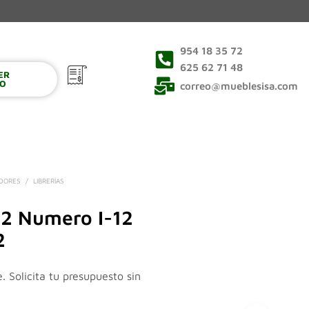
954 18 35 72
625 62 71 48
VER
0
TO
correo@mueblesisa.com
EDORES
/
LIBRERÍAS
42 Numero I-12
2
e. Solicita tu presupuesto sin