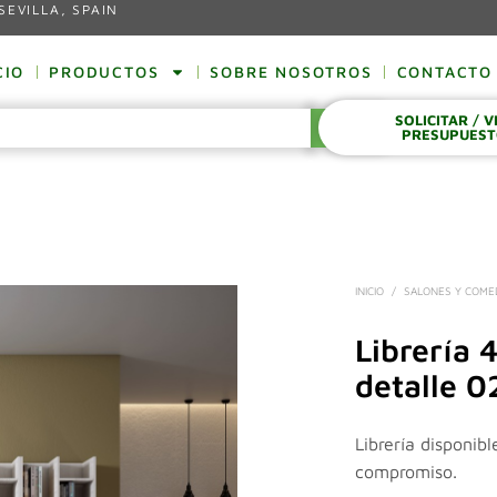
SEVILLA, SPAIN
CIO
PRODUCTOS
SOBRE NOSOTROS
CONTACTO
SOLICITAR / 
BUSCAR
PRESUPUES
INICIO
/
SALONES Y COM
Librería 
detalle 0
Librería disponibl
compromiso.