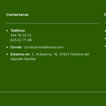
Contáctanos
Teléfono
:
954 18 35 72
625 62 71 48
Correo
: correo@mueblesisa.com
Estamos en
: C. Artesanía, 16, 41927 Mairena del
Aljarafe (Sevilla)