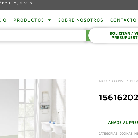
SEVILLA, SPAIN
CIO
PRODUCTOS
SOBRE NOSOTROS
CONTACTO
SOLICITAR / 
BUSCAR
PRESUPUES
INICIO
/
COCINAS
/
MESA
15616202
AÑADE AL PRE
CATEGORÍAS:
COCINAS
,
ME