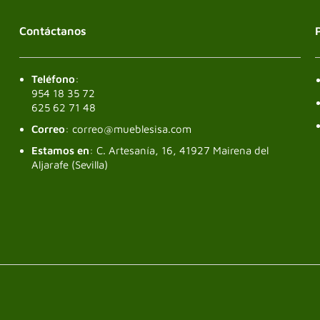
Contáctanos
Teléfono
:
954 18 35 72
625 62 71 48
Correo
: correo@mueblesisa.com
Estamos en
: C. Artesanía, 16, 41927 Mairena del
Aljarafe (Sevilla)