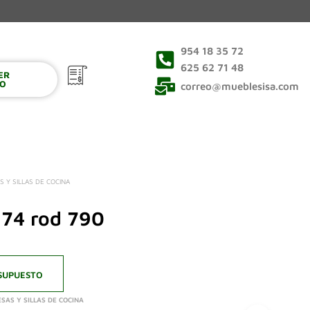
954 18 35 72
625 62 71 48
VER
0
TO
correo@mueblesisa.com
S Y SILLAS DE COCINA
74 rod 790
SUPUESTO
SAS Y SILLAS DE COCINA