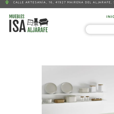
CALLE ARTESANÍA, 16, 41927 MAIRENA DEL ALJARAFE, 
INI