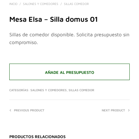
INICIO
/
SALONES Y COMEDORES
/
SILLAS COMEDOR
Mesa Elsa – Silla domus 01
Sillas de comedor disponible. Solicita presupuesto sin
compromiso.
AÑADE AL PRESUPUESTO
CATEGORÍAS:
SALONES Y COMEDORES
,
SILLAS COMEDOR
PREVIOUS PRODUCT
NEXT PRODUCT
PRODUCTOS RELACIONADOS