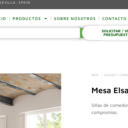
SEVILLA, SPAIN
CIO
PRODUCTOS
SOBRE NOSOTROS
CONTACTO
SOLICITAR / 
BUSCAR
PRESUPUES
INICIO
/
SALONES Y COM
Mesa Elsa
Sillas de comedor
compromiso.