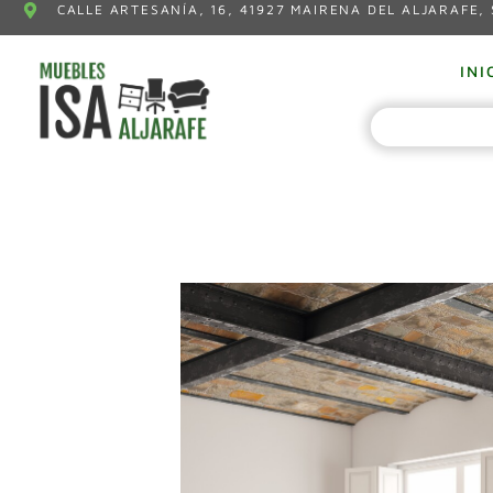
CALLE ARTESANÍA, 16, 41927 MAIRENA DEL ALJARAFE, 
INI