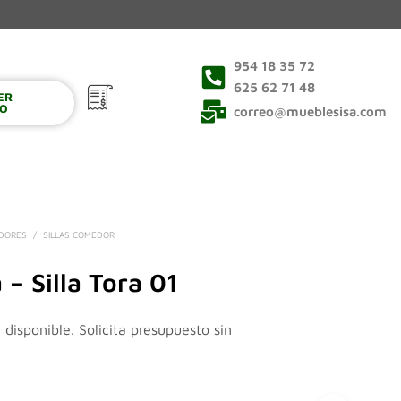
954 18 35 72
625 62 71 48
VER
0
TO
correo@mueblesisa.com
EDORES
/
SILLAS COMEDOR
 – Silla Tora 01
 disponible. Solicita presupuesto sin