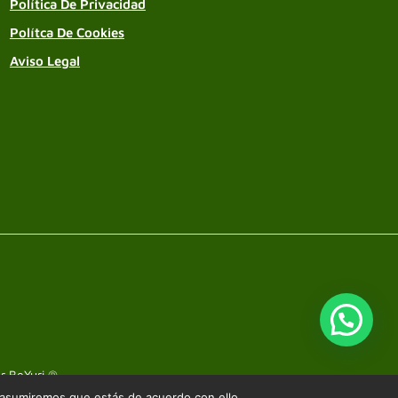
Política De Privacidad
Polítca De Cookies
Aviso Legal
or
BeYuri ®
.
 asumiremos que estás de acuerdo con ello.