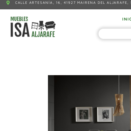
CALLE ARTESANÍA, 16, 41927 MAIRENA DEL ALJARAFE, 
INI