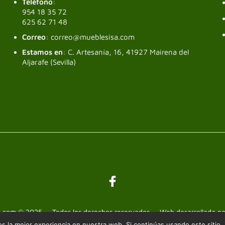
Teléfono
:
954 18 35 72
625 62 71 48
Correo
: correo@mueblesisa.com
Estamos en
: C. Artesanía, 16, 41927 Mairena del
Aljarafe (Sevilla)
a.com © 2025 — Todos los derechos reservados — Web desarrollada p
 la mejor experiencia en nuestra web. Si continúas usando este sitio,