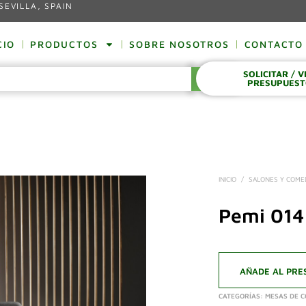
SEVILLA, SPAIN
CIO
PRODUCTOS
SOBRE NOSOTROS
CONTACTO
SOLICITAR / 
BUSCAR
PRESUPUES
INICIO
/
SALONES Y COM
Pemi 014
AÑADE AL PRE
CATEGORÍAS:
MESAS DE 