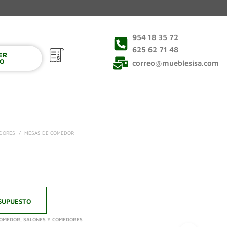
954 18 35 72
625 62 71 48
VER
0
TO
correo@mueblesisa.com
EDORES
/
MESAS DE COMEDOR
SUPUESTO
COMEDOR
,
SALONES Y COMEDORES